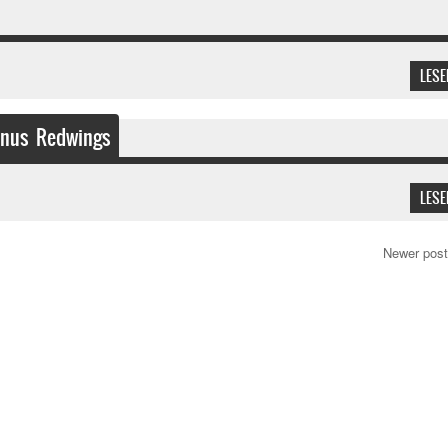
LESE
unus Redwings
LESE
Newer pos