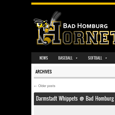
SKIP TO CONTENT
NEWS
BASEBALL
SOFTBALL
MENU
ARCHIVES
←
Older posts
Post navigation
Darmstadt Whippets @ Bad Homburg H