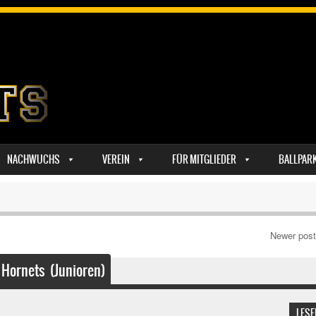
NACHWUCHS
VEREIN
FÜR MITGLIEDER
BALLPAR
Newer pos
ornets (Junioren)
LESE