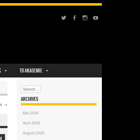
K
TB AKADEMIE
Search
ARCHIVES
ts
→
Mai 2026
April 2026
August 2025
N