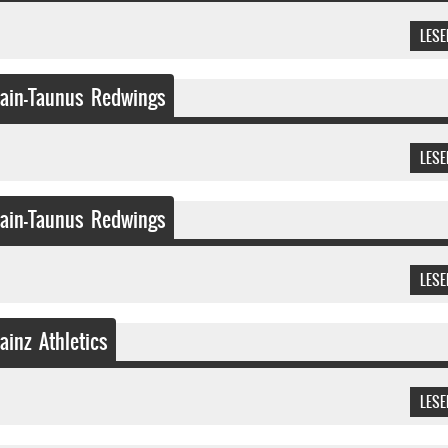
LESE
ain-Taunus Redwings
LESE
ain-Taunus Redwings
LESE
inz Athletics
LESE