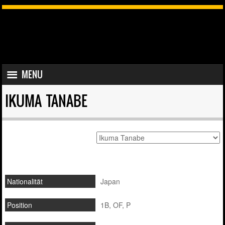
SKIP TO CONTENT
MENU
MENU
IKUMA TANABE
Nationalität
Japan
Position
1B, OF, P