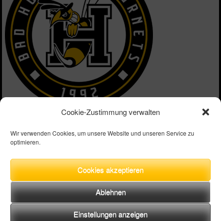
Cookie-Zustimmung verwalten
Nationalität
Deutschland
Wir verwenden Cookies, um unsere Website und unseren Service zu
optimieren.
Aktuelle Mannschaft
Bad Homburg Hornets (T-Ball)
Cookies akzeptieren
Ablehnen
Einstellungen anzeigen