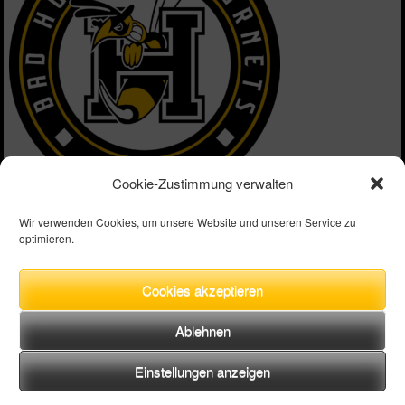
Cookie-Zustimmung verwalten
Wir verwenden Cookies, um unsere Website und unseren Service zu
optimieren.
Nationalität
Südkorea
Position
IF, OF
Cookies akzeptieren
Aktuelle Mannschaft
Bad Homburg Hornets (Schüler)
Ablehnen
Einstellungen anzeigen