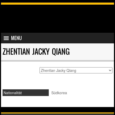
SKIP TO CONTENT
MENU
MENU
ZHENTIAN JACKY QIANG
Nationalität
Südkorea