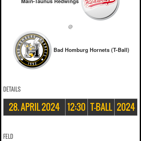
Main-Taunus Redwings
@
Bad Homburg Hornets (T-Ball)
DETAILS
28. APRIL 2024
12:30
T-BALL
2024
FELD