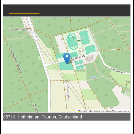
Sportpark Heide
Leaflet
|
Map data ©
OpenStreetMap
contributors
65719, Hofheim am Taunus, Deutschland