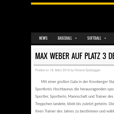
SKIP TO CONTENT
NEWS
BASEBALL
SOFTBALL
MENU
MAX WEBER AUF PLATZ 3 D
Posted on
18. März 2016
by
Roland Spitzegger
Mit einer großen Gala in der Kronberger Sta
Sportkreis Hochtaunus die herausragenden spor
Sportler, Sportlerin, Mannschaft und Trainer d
Treppchen landete, blieb bis zuletzt geheim. D
ihren Trainer des Jahres zu bestimmen und wä