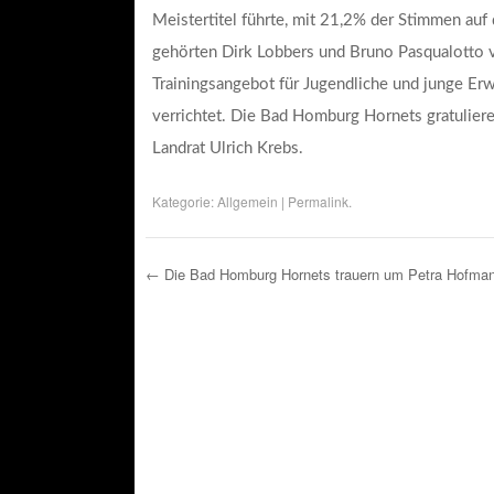
Meistertitel führte, mit 21,2% der Stimmen auf 
gehörten Dirk Lobbers und Bruno Pasqualotto 
Trainingsangebot für
Jugendliche und junge Er
verrichtet. Die Bad Homburg Hornets gratulier
Landrat Ulrich Krebs.
Kategorie:
Allgemein
|
Permalink
.
←
Die Bad Homburg Hornets trauern um Petra Hofma
Post navigation