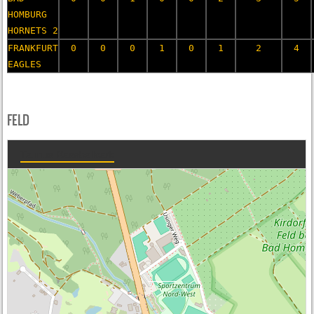
HOMBURG
HORNETS 2
FRANKFURT
0
0
0
1
0
1
2
4
EAGLES
FELD
Taunus-Baseballpark