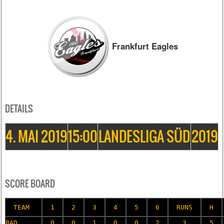
Frankfurt Eagles
DETAILS
4. MAI 2019
15:00
LANDESLIGA SÜD
2019
SCORE BOARD
TEAM
1
2
3
4
5
6
RUNS
H
BAD
0
0
1
0
0
2
3
5