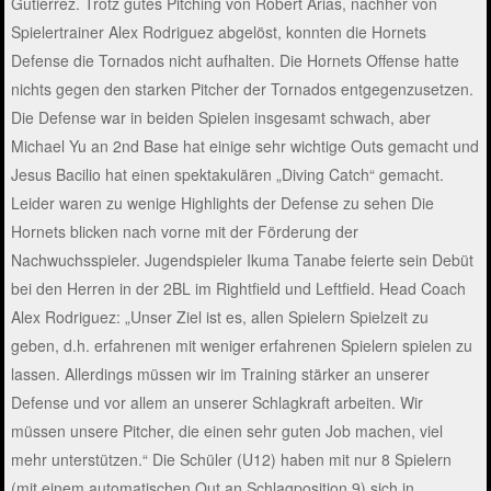
Gutierrez. Trotz gutes Pitching von Robert Arias, nachher von
Spielertrainer Alex Rodriguez abgelöst, konnten die Hornets
Defense die Tornados nicht aufhalten. Die Hornets Offense hatte
nichts gegen den starken Pitcher der Tornados entgegenzusetzen.
Die Defense war in beiden Spielen insgesamt schwach, aber
Michael Yu an 2nd Base hat einige sehr wichtige Outs gemacht und
Jesus Bacilio hat einen spektakulären „Diving Catch“ gemacht.
Leider waren zu wenige Highlights der Defense zu sehen Die
Hornets blicken nach vorne mit der Förderung der
Nachwuchsspieler. Jugendspieler Ikuma Tanabe feierte sein Debüt
bei den Herren in der 2BL im Rightfield und Leftfield. Head Coach
Alex Rodriguez: „Unser Ziel ist es, allen Spielern Spielzeit zu
geben, d.h. erfahrenen mit weniger erfahrenen Spielern spielen zu
lassen. Allerdings müssen wir im Training stärker an unserer
Defense und vor allem an unserer Schlagkraft arbeiten. Wir
müssen unsere Pitcher, die einen sehr guten Job machen, viel
mehr unterstützen.“ Die Schüler (U12) haben mit nur 8 Spielern
(mit einem automatischen Out an Schlagposition 9) sich in