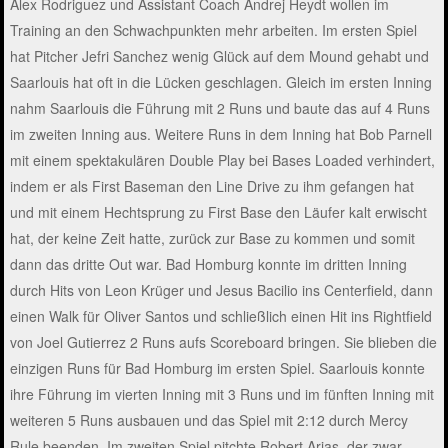
Alex Rodriguez und Assistant Coach Andrej Heydt wollen im
Training an den Schwachpunkten mehr arbeiten. Im ersten Spiel
hat Pitcher Jefri Sanchez wenig Glück auf dem Mound gehabt und
Saarlouis hat oft in die Lücken geschlagen. Gleich im ersten Inning
nahm Saarlouis die Führung mit 2 Runs und baute das auf 4 Runs
im zweiten Inning aus. Weitere Runs in dem Inning hat Bob Parnell
mit einem spektakulären Double Play bei Bases Loaded verhindert,
indem er als First Baseman den Line Drive zu ihm gefangen hat
und mit einem Hechtsprung zu First Base den Läufer kalt erwischt
hat, der keine Zeit hatte, zurück zur Base zu kommen und somit
dann das dritte Out war. Bad Homburg konnte im dritten Inning
durch Hits von Leon Krüger und Jesus Bacilio ins Centerfield, dann
einen Walk für Oliver Santos und schließlich einen Hit ins Rightfield
von Joel Gutierrez 2 Runs aufs Scoreboard bringen. Sie blieben die
einzigen Runs für Bad Homburg im ersten Spiel. Saarlouis konnte
ihre Führung im vierten Inning mit 3 Runs und im fünften Inning mit
weiteren 5 Runs ausbauen und das Spiel mit 2:12 durch Mercy
Rule beenden. Im zweiten Spiel pitchte Robert Arias, der zwar