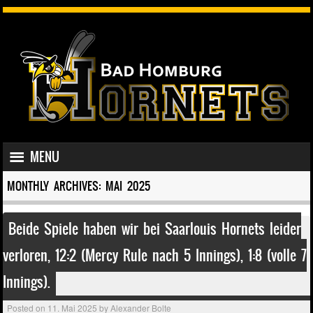
SKIP TO CONTENT
MENU
MENU
MONTHLY ARCHIVES:
MAI 2025
Beide Spiele haben wir bei Saarlouis Hornets leider
verloren, 12:2 (Mercy Rule nach 5 Innings), 1:8 (volle 7
Innings).
Posted on
11. Mai 2025
by
Alexander Bolte