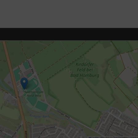
Leaflet
|
Map data ©
OpenStreetMap
contribu