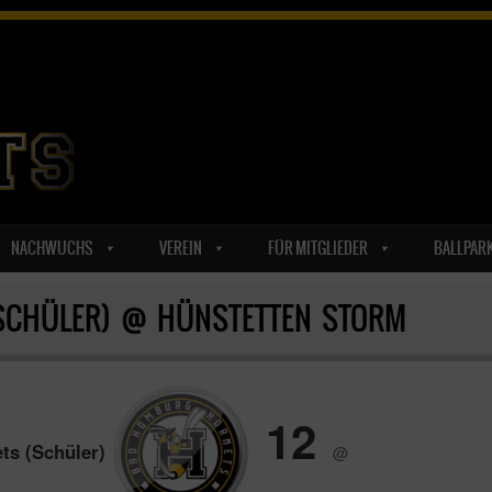
NACHWUCHS
VEREIN
FÜR MITGLIEDER
BALLPAR
SCHÜLER) @ HÜNSTETTEN STORM
12
s (Schüler)
@