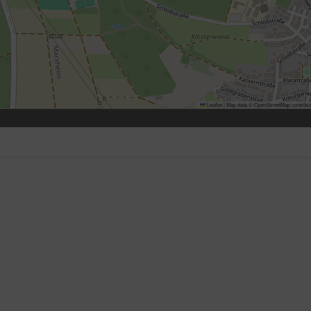
Leaflet
|
Map data ©
OpenStreetMap
contribu