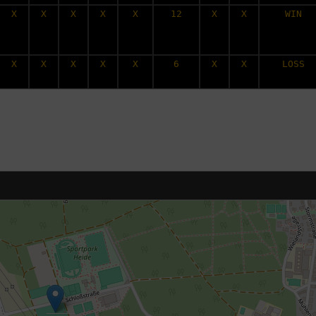
X
X
X
X
X
12
X
X
WIN
X
X
X
X
X
6
X
X
LOSS