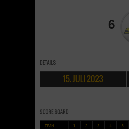
6
DETAILS
15. JULI 2023
SCORE BOARD
TEAM
1
2
3
4
5