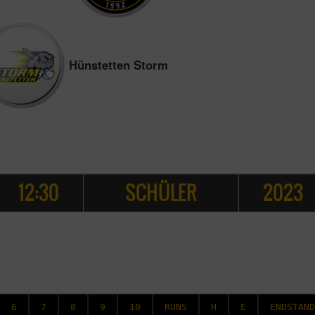
Hünstetten Storm
12:30
SCHÜLER
2023
6
7
8
9
10
RUNS
H
E
ENDSTAND