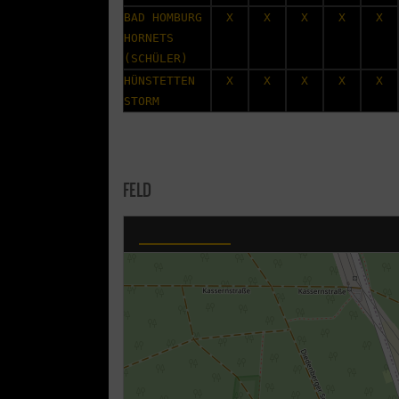
BAD HOMBURG
X
X
X
X
X
HORNETS
(SCHÜLER)
HÜNSTETTEN
X
X
X
X
X
STORM
FELD
Sportpark Heide