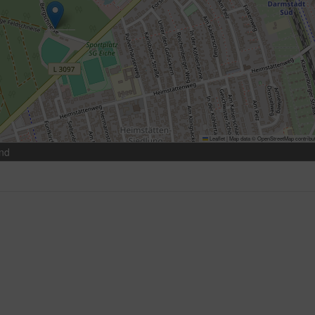
Leaflet
|
Map data ©
OpenStreetMap
contribu
and