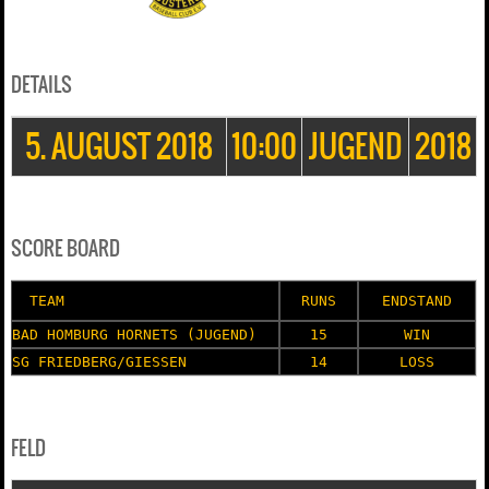
DETAILS
5. AUGUST 2018
10:00
JUGEND
2018
SCORE BOARD
TEAM
RUNS
ENDSTAND
BAD HOMBURG HORNETS (JUGEND)
15
WIN
SG FRIEDBERG/GIESSEN
14
LOSS
FELD