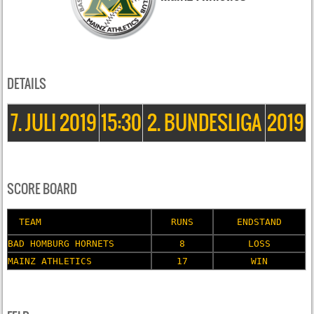
Mainz Athletics
DETAILS
7. JULI 2019
15:30
2. BUNDESLIGA
2019
SCORE BOARD
TEAM
RUNS
ENDSTAND
BAD HOMBURG HORNETS
8
LOSS