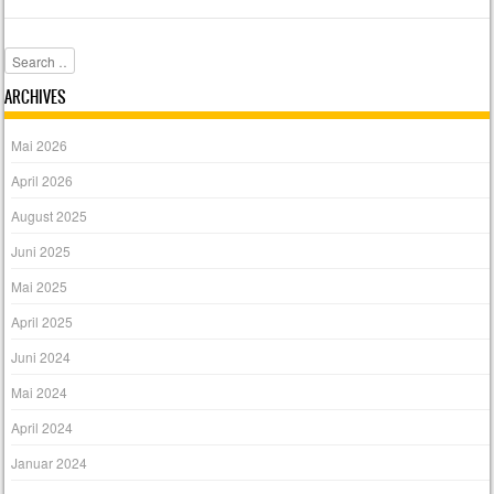
Leaflet
|
Map data ©
OpenStreetMap
contributors
Usinger Weg 96, 61350 Bad Homburg vor der Höhe, Deutschland
Search
ARCHIVES
Mai 2026
April 2026
August 2025
Juni 2025
Mai 2025
April 2025
Juni 2024