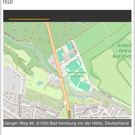
MAINZ ATHLETICS
17
WIN
FELD
Taunus-Baseballpark