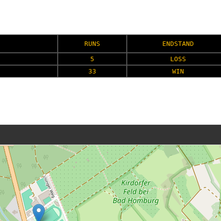
RUNS
ENDSTAND
5
LOSS
33
WIN