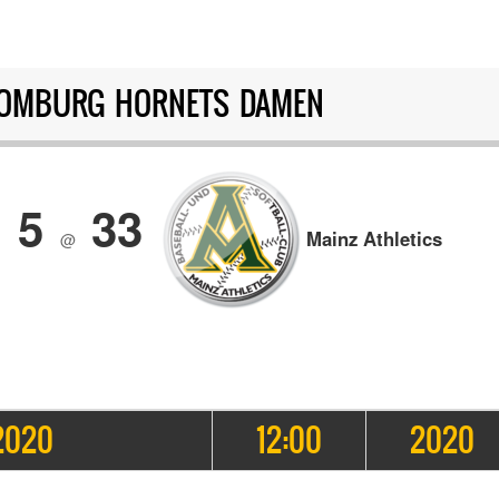
HOMBURG HORNETS DAMEN
5
33
Mainz Athletics
@
2020
12:00
2020