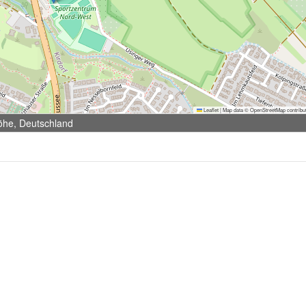
Leaflet
|
Map data ©
OpenStreetMap
contribu
öhe, Deutschland