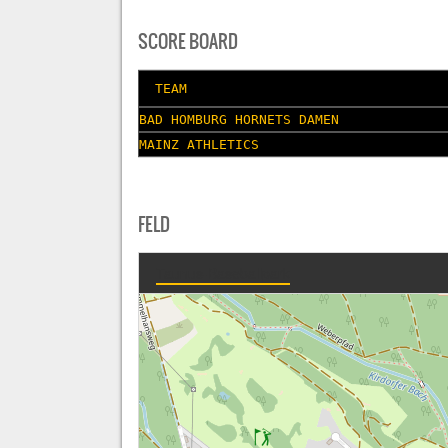
SCORE BOARD
TEAM
BAD HOMBURG HORNETS DAMEN
MAINZ ATHLETICS
FELD
Taunus-Baseballpark