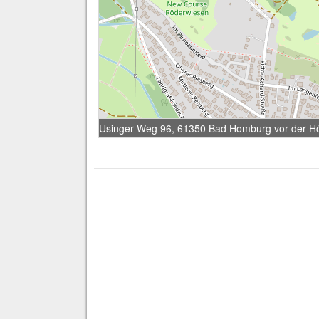
Usinger Weg 96, 61350 Bad Homburg vor der H