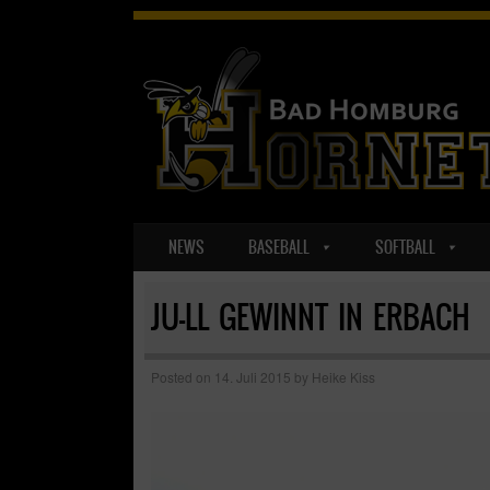
SKIP TO CONTENT
NEWS
BASEBALL
SOFTBALL
MENU
JU-LL GEWINNT IN ERBACH
Posted on
14. Juli 2015
by
Heike Kiss