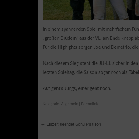
In einem spannenden Spiel mit mehrfachem Führ
„großen Brüdern“ aus der VL, am Ende knapp ab
Für die Highlghts sorgen Joe und Demetrio, die
Nach diesem Sieg steht die JU-LL sicher in de
letzten Spieltag, die Saison sogar noch als Tabe
Auf geht’s Jungs, einer geht noch.
Kategorie:
Allgemein
|
Permalink
.
←
Eiszeit beendet Schülersaison
Post navigation