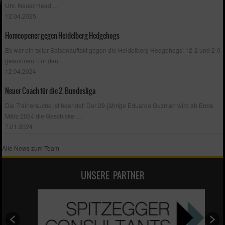
Uhr. Neuer Head
…
12.04.2025
Homeopener gegen Heidelberg Hedgehogs
Es war ein toller Saisonauftakt gegen die Heidelberg Hedgehogs! 12-2 und 2-0
gewonnen. Für den
…
12.04.2024
Neuer Coach für die 2. Bundesliga
Die Trainersuche ist beendet! Der 29-jährige Eduardo Guzmán wird ab Ende
März 2024 die Geschicke
…
7.01.2024
Alle News zum Team
UNSERE PARTNER