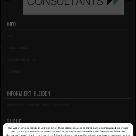
INFO
Impressum
Datenschutz
Cookie-Richtlinie
Kontakt
INFORMIERT BLEIBEN
Push-Meldungen der Hornets bestellen
SUCHE
This website stores cookies on your computer. These cookies are used to provide a more personalized experience
Search
and to track your whereabouts around our website in compliance with the European General Data Protection
Regulation. If you decide to to opt-out of any future tracking, a cookie will be setup in your browser to remember this