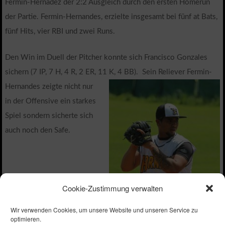
Fermin-Hernadez der 2:2 Ausgleich durch den ersten Homerun
der Partie. Fermin-Hernandes, erzielte insgesamt bei fünf at Bats,
fünf Hits, vier RBI und zwei Runs.
Den Win im Duell der Pitcher konnte sich Francisco Gonzales
sichern (7 IP, 7 H, 4 R, 2 ER, 11 K, 4 BB).
Sein Reliever Fermin-
Hernandes zeigte nicht nur
in der Offensive ein starkes
Spiel sondern sicherte sich
auch noch den Safe.
Cookie-Zustimmung verwalten
Wir verwenden Cookies, um unsere Website und unseren Service zu
optimieren.