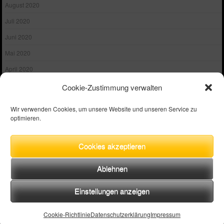
August 2020
Juli 2020
Juni 2020
Mai 2020
April 2020
März 2020
Cookie-Zustimmung verwalten
Februar 2020
Wir verwenden Cookies, um unsere Website und unseren Service zu
Januar 2020
optimieren.
Dezember 2019
Cookies akzeptieren
Oktober 2019
September 2019
Ablehnen
August 2019
Einstellungen anzeigen
Juli 2019
Juni 2019
Cookie-Richtlinie
Datenschutzerklärung
Impressum