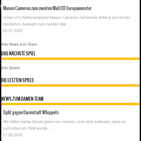
Mason Cameron zum zweiten Mal U12-Europameister
Unser U12-Nationalspieler Mason Cameron hat bereits Anfang Juli mit der
deutschen Auswahl zum zweiten Mal
…
20.07.2023
Alle News zum Team
DAS NÄCHSTE SPIEL
Alle Spiele
DIE LETZTEN SPIELE
NEWS ZUM DAMEN-TEAM
Split gegen Darmstadt Whippets
Wir hätten beide Spiele gewinnen müssen, sind aber zufrieden, dass es
zumindest ein Split wurde.
…
21.05.2026