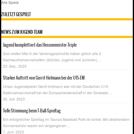
Alle Spiele
ZULETZT GESPIELT
NEWS ZUM JUGEND-TEAM
Jugend komplettiert das Hessenmeister-Triple
Zum ersten Mal in der Vereinsgeschichte haben gleich alle 3
Nachwuchsmannschaften (Schüler, Jugend und Junioren)
…
23. Sep.. 2023
Starker Auftritt von Gerrit Hofmann bei der U15-EM
Unser Jugendspieler Gerrit Hofmann war mit der Deutschen U15-
Nationalmannschaft bei der Europameisterschaft in der Slowakei
…
25. Juli. 2023
Tolle Stimmung beim T-Ball-Spieltag
Ein erfolgreicher Spieltag im Taunus Baseball Park ist vorbei: Bei strahlendem
Sonnenschein waren am vergangenen
…
7. Juni. 2023