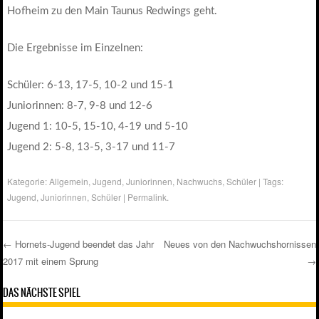
Hofheim zu den Main Taunus Redwings geht.
Die Ergebnisse im Einzelnen:
Schüler: 6-13, 17-5, 10-2 und 15-1
Juniorinnen: 8-7, 9-8 und 12-6
Jugend 1: 10-5, 15-10, 4-19 und 5-10
Jugend 2: 5-8, 13-5, 3-17 und 11-7
Kategorie:
Allgemein
,
Jugend
,
Juniorinnen
,
Nachwuchs
,
Schüler
| Tags:
Jugend
,
Juniorinnen
,
Schüler
|
Permalink
.
←
Hornets-Jugend beendet das Jahr
Neues von den Nachwuchshornissen
2017 mit einem Sprung
→
Post navigation
DAS NÄCHSTE SPIEL