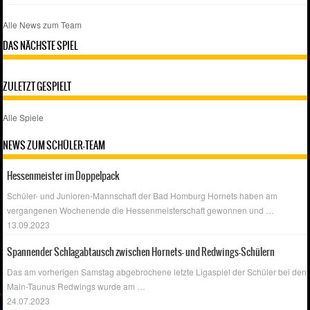
Alle News zum Team
DAS NÄCHSTE SPIEL
ZULETZT GESPIELT
Alle Spiele
NEWS ZUM SCHÜLER-TEAM
Hessenmeister im Doppelpack
Schüler- und Junioren-Mannschaft der Bad Homburg Hornets haben am
vergangenen Wochenende die Hessenmeisterschaft gewonnen und
…
13.09.2023
Spannender Schlagabtausch zwischen Hornets- und Redwings-Schülern
Das am vorherigen Samstag abgebrochene letzte Ligaspiel der Schüler bei den
Main-Taunus Redwings wurde am
…
24.07.2023