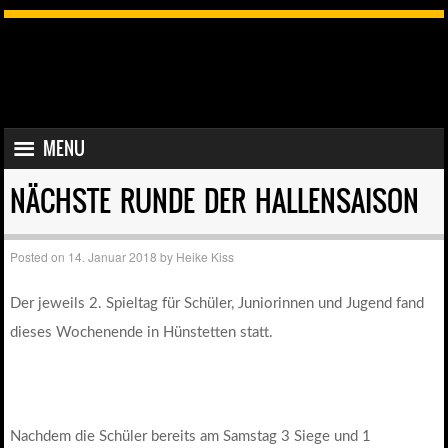
SKIP TO CONTENT
MENU
MENU
NÄCHSTE RUNDE DER HALLENSAISON
Posted on
14. Januar 2018
by
Heike Kiss
Der jeweils 2. Spieltag für Schüler, Juniorinnen und Jugend fand
dieses Wochenende in Hünstetten statt.
Nachdem die Schüler bereits am Samstag 3 Siege und 1