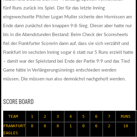
fünf Runs zurück ins Spiel. Der für das letzte Inning
eingewechselte Pitcher Logan Muller sicherte den Hornissen am
Ende dann zunächst den knappen 9:8-Sieg. Dieser aber hatte nur
bis in die Abendstunden Bestand: Beim Check der Scoresheets
fiel der Frankfurter Scorerin dann auf, dass sie sich verzählt und
Frankfurt im sechsten Inning sogar 6 statt nur 5 Runs erzielt hatte
– damit war der Spielstand bei Ende der Partie 9:9 und das Tied
Game hätte in Verlängerungsinnings entschieden werden
müssen. Die müssen nun also demnächst nachgeholt werden.
SCORE BOARD
TEAM
1
2
3
4
5
6
7
RUNS
FRANKFURT
0
0
0
1
0
6
2
10
EAGLES