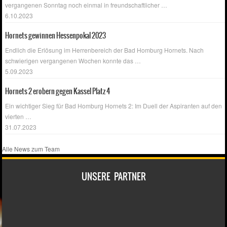
vergangenen Sonntag noch einmal in freundschaftlicher
…
6.10.2023
Hornets gewinnen Hessenpokal 2023
Endlich die Erlösung im Herrenbereich der Bad Homburg Hornets. Nach
schwierigen vergangenen Wochen konnte das
…
5.09.2023
Hornets 2 erobern gegen Kassel Platz 4
Ein wichtiger Sieg für Bad Homburg Hornets 2: Im Duell der Aspiranten auf den
vierten
…
31.07.2023
Alle News zum Team
UNSERE PARTNER