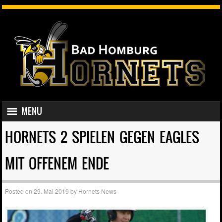
SKIP TO CONTENT
MENU
MENU
HORNETS 2 SPIELEN GEGEN EAGLES
MIT OFFENEM ENDE
Posted on
29. Mai 2019
by
Hornets News