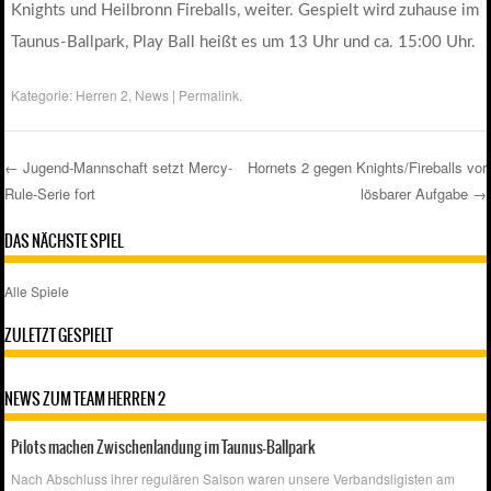
Knights und Heilbronn Fireballs, weiter. Gespielt wird zuhause im
Taunus-Ballpark, Play Ball heißt es um 13 Uhr und ca. 15:00 Uhr.
Kategorie:
Herren 2
,
News
|
Permalink
.
←
Jugend-Mannschaft setzt Mercy-
Hornets 2 gegen Knights/Fireballs vor
Rule-Serie fort
lösbarer Aufgabe
→
Post navigation
DAS NÄCHSTE SPIEL
Alle Spiele
ZULETZT GESPIELT
NEWS ZUM TEAM HERREN 2
Pilots machen Zwischenlandung im Taunus-Ballpark
Nach Abschluss ihrer regulären Saison waren unsere Verbandsligisten am