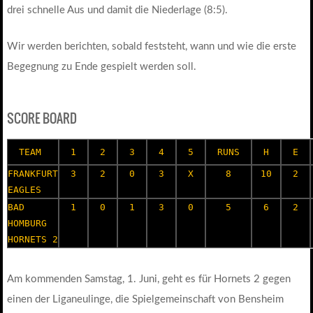
drei schnelle Aus und damit die Niederlage (8:5).
Wir werden berichten, sobald feststeht, wann und wie die erste
Begegnung zu Ende gespielt werden soll.
SCORE BOARD
TEAM
1
2
3
4
5
RUNS
H
E
FRANKFURT
3
2
0
3
X
8
10
2
EAGLES
BAD
1
0
1
3
0
5
6
2
HOMBURG
HORNETS 2
Am kommenden Samstag, 1. Juni, geht es für Hornets 2 gegen
einen der Liganeulinge, die Spielgemeinschaft von Bensheim