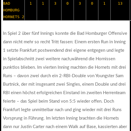
BAD
1
1
3
0
3
0
1
13
HOMBURG
HORNETS 2
In Spiel 2 über fünf Innings konnte die Bad Homburger Offensive
dann nicht mehr so recht Tritt fassen: Einem ersten Run in Inning
1 setzte Frankfurt postwendend drei eigene entgegen und legte
in Spielabschnitt zwei weitere nach,während die Hornissen
punktlos blieben. Im vierten Inning machten die Hornets mit drei
Runs – davon zwei durch ein 2-RBI-Double von Youngster Sam
Burtnick, der mit insgesamt zwei Singles, einem Double und drei
RBI einen höchst erfolgreichen Einstand im zweiten Herrenteam
feierte – das Spiel beim Stand von 5:5 wieder offen. Doch
Frankfurt legte unmittelbar nach und ging wieder mit drei Runs
Vorsprung in Führung. Im letzten Inning brachten die Hornets
dann nur Justin Carter nach einem Walk auf Base, kassierten aber