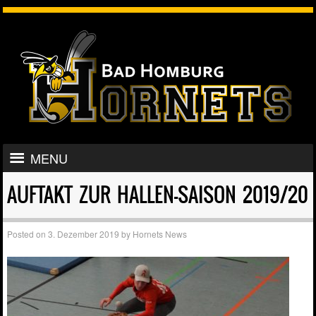
Skip to content
MENU
AUFTAKT ZUR HALLEN-SAISON 2019/20
Posted on
3. Dezember 2019
by
Hornets News