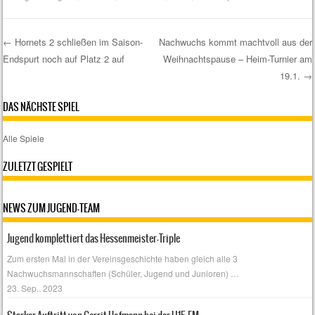
←
Hornets 2 schließen im Saison-
Nachwuchs kommt machtvoll aus der
Endspurt noch auf Platz 2 auf
Weihnachtspause – Heim-Turnier am
Post navigation
19.1.
→
DAS NÄCHSTE SPIEL
Alle Spiele
ZULETZT GESPIELT
NEWS ZUM JUGEND-TEAM
Jugend komplettiert das Hessenmeister-Triple
Zum ersten Mal in der Vereinsgeschichte haben gleich alle 3
Nachwuchsmannschaften (Schüler, Jugend und Junioren)
…
23. Sep.. 2023