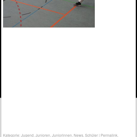
Kategorie:
Jugend
,
Junioren
,
Juniorinnen
,
News
,
Schüler
|
Permalink
.