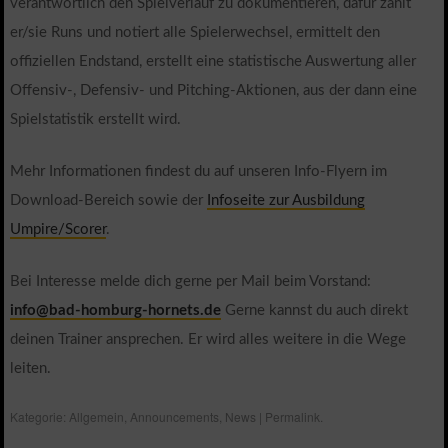
verantwortlich den Spielverlauf zu dokumentieren, dafür zählt
er/sie Runs und notiert alle Spielerwechsel, ermittelt den
offiziellen Endstand, erstellt eine statistische Auswertung aller
Offensiv-, Defensiv- und Pitching-Aktionen, aus der dann eine
Spielstatistik erstellt wird.
Mehr Informationen findest du auf unseren Info-Flyern im
Download-Bereich sowie der
Infoseite zur Ausbildung
Umpire/Scorer
.
Bei Interesse melde dich gerne per Mail beim Vorstand:
info@bad-homburg-hornets.de
Gerne kannst du auch direkt
deinen Trainer ansprechen. Er wird alles weitere in die Wege
leiten.
Kategorie:
Allgemein
,
Announcements
,
News
|
Permalink
.