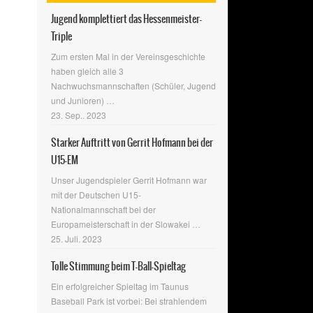
Jugend komplettiert das Hessenmeister-
Triple
Zum ersten Mal in der Vereinsgeschichte
haben gleich alle 3
Nachwuchsmannschaften (Schüler, Jugend
und Junioren)
…
23. Sep.. 2023
Starker Auftritt von Gerrit Hofmann bei der
U15-EM
Unser Jugendspieler Gerrit Hofmann war
mit der Deutschen U15-
Nationalmannschaft bei der
Europameisterschaft in der Slowakei
…
25. Juli. 2023
s
Tolle Stimmung beim T-Ball-Spieltag
Ein erfolgreicher Spieltag im Taunus
Baseball Park ist vorbei: Bei strahlendem