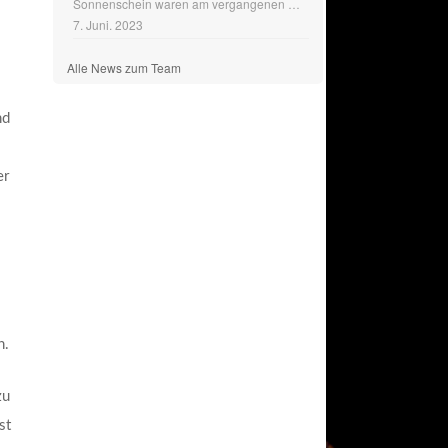
Sonnenschein waren am vergangenen
…
7. Juni. 2023
Alle News zum Team
nd
er
n.
zu
st