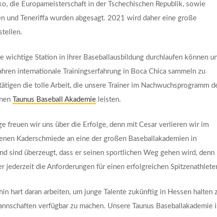
o, die Europameisterschaft in der Tschechischen Republik, sowie
lien und Teneriffa wurden abgesagt. 2021 wird daher eine große
stellen.
e wichtige Station in ihrer Baseballausbildung durchlaufen können u
Jahren internationale Trainingserfahrung in Boca Chica sammeln zu
tigen die tolle Arbeit, die unsere Trainer im Nachwuchsprogramm d
enen
Taunus Baseball Akademie
leisten.
freuen wir uns über die Erfolge, denn mit Cesar verlieren wir im
enen Kaderschmiede an eine der großen Baseballakademien in
nd sind überzeugt, dass er seinen sportlichen Weg gehen wird, denn
er jederzeit die Anforderungen für einen erfolgreichen Spitzenathlete
in hart daran arbeiten, um junge Talente zukünftig in Hessen halten 
annschaften verfügbar zu machen. Unsere Taunus Baseballakademie i