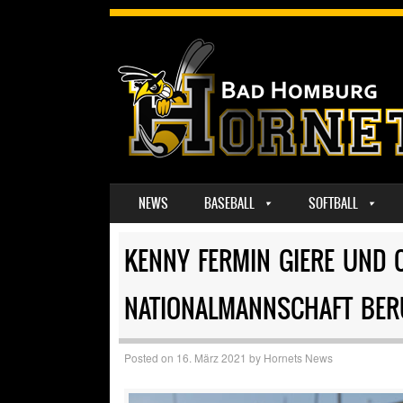
SKIP TO CONTENT
NEWS
BASEBALL
SOFTBALL
MENU
KENNY FERMIN GIERE UND C
NATIONALMANNSCHAFT BER
Posted on
16. März 2021
by
Hornets News