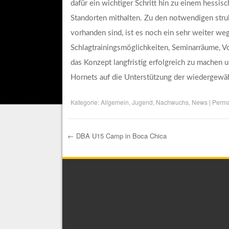
dafür ein wichtiger Schritt hin zu einem hessi
Standorten mithalten. Zu den notwendigen stru
vorhanden sind, ist es noch ein sehr weiter we
Schlagtrainingsmöglichkeiten, Seminarräume, Vol
das Konzept langfristig erfolgreich zu machen 
Hornets auf die Unterstützung der wiedergewäh
Kategorie:
Allgemein
,
Jugend
,
Nachwuchs
,
News
|
Perma
←
DBA U15 Camp in Boca Chica
Post navigation