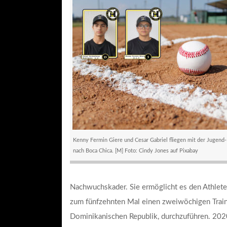
Kenny Fermin Giere und Cesar Gabriel fliegen mit der Jugend
nach Boca Chica. [M] Foto: Cindy Jones auf Pixabay
Nachwuchskader. Sie ermöglicht es den Athlet
zum fünfzehnten Mal einen zweiwöchigen Traini
Dominikanischen Republik, durchzuführen. 2020