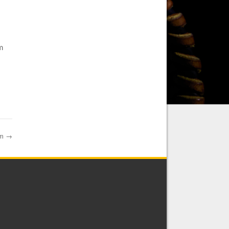
s
m
am
→