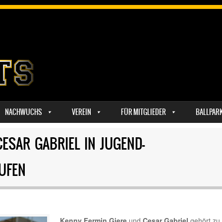
NACHWUCHS
VEREIN
FÜR MITGLIEDER
BALLPAR
ESAR GABRIEL IN JUGEND-
UFEN
Kenny Fermin Giere
und
Cesar Gabriel
gehört zu