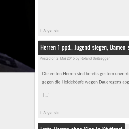
In
Allgemein
Herren 1 ppd., Jugend siegen, Damen s
Posted on
2. Mai 2015
by
Roland Spitzegger
Die ersten Herren sind bereits gestern unver
gegen die Heideköpfe wegen Daueregens abges
[...]
In
Allgemein