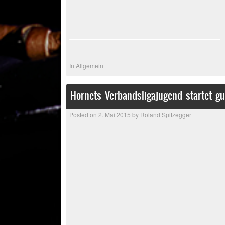
In
Allgemein
Hornets Verbandsligajugend startet gu
Posted on
2. Mai 2015
by
Roland Spitzegger