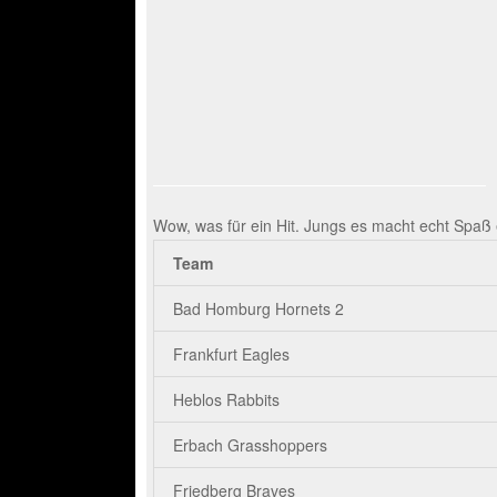
Wow, was für ein Hit. Jungs es macht echt Spaß 
Team
Bad Homburg Hornets 2
Frankfurt Eagles
Heblos Rabbits
Erbach Grasshoppers
Friedberg Braves