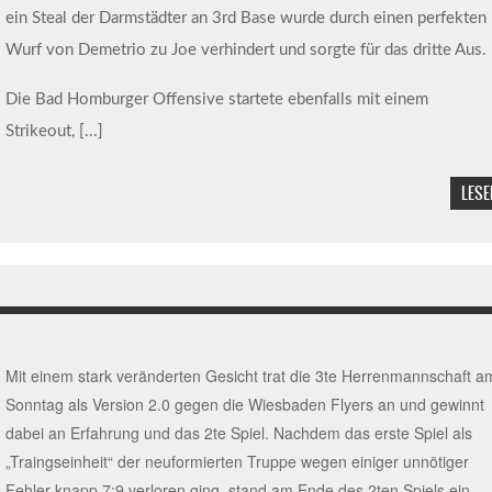
ein Steal der Darmstädter an 3rd Base wurde durch einen perfekten
Wurf von Demetrio zu Joe verhindert und sorgte für das dritte Aus.
Die Bad Homburger Offensive startete ebenfalls mit einem
Strikeout,
[...]
LESE
Mit einem stark veränderten Gesicht trat die 3te Herrenmannschaft a
Sonntag als Version 2.0 gegen die Wiesbaden Flyers an und gewinnt
dabei an Erfahrung und das 2te Spiel. Nachdem das erste Spiel als
„Traingseinheit“ der neuformierten Truppe wegen einiger unnötiger
Fehler knapp 7:9 verloren ging, stand am Ende des 2ten Spiels ein