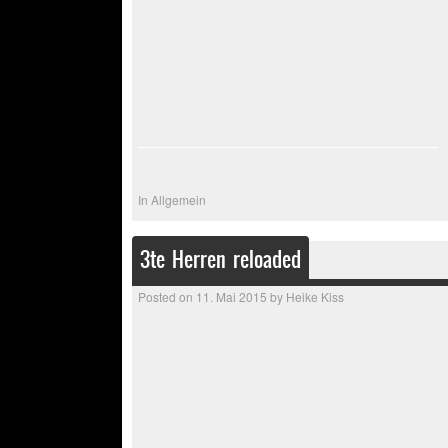
In
Allgemein
3te Herren reloaded
Posted on
11. Mai 2015
by
Heike Kiss