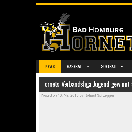
SKIP TO CONTENT
NEWS
BASEBALL
SOFTBALL
MENU
Hornets Verbandsliga Jugend gewinnt
Posted on
13. Mai 2015
by
Roland Spitzegger