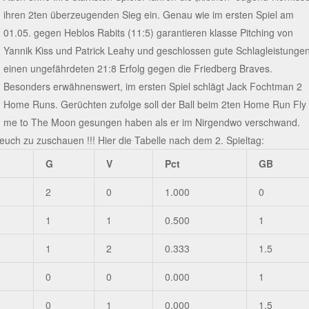
ihren 2ten überzeugenden Sieg ein. Genau wie im ersten Spiel am
01.05. gegen Heblos Rabits (11:5) garantieren klasse Pitching von
Yannik Kiss und Patrick Leahy und geschlossen gute Schlagleistunge
einen ungefährdeten 21:8 Erfolg gegen die Friedberg Braves.
Besonders erwähnenswert, im ersten Spiel schlägt Jack Fochtman 2
Home Runs. Gerüchten zufolge soll der Ball beim 2ten Home Run Fly
me to The Moon gesungen haben als er im Nirgendwo verschwand.
euch zu zuschauen !!! Hier die Tabelle nach dem 2. Spieltag:
G
V
Pct
GB
2
0
1.000
0
1
1
0.500
1
1
2
0.333
1.5
0
0
0.000
1
0
1
0.000
1.5