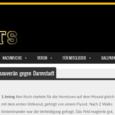
NACHWUCHS
VEREIN
FÜR MITGLIEDER
BALLPAR
 souverän gegen Darmstadt
1.Inning
Ken Koch startete für die Hornissen auf dem Mound gleich
mit dem ersten Strikeout, gefolgt von einem Flyout. Nach 2 Walks
hintereinander war die Verteidigung gefragt. Das Feld reagierte gut,