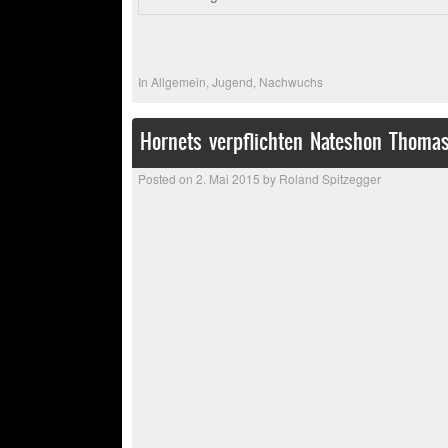
In
Allgemein
,
Jugend
,
Nachwuchs
Hornets verpflichten Nateshon Thoma
Posted on
2. Mai 2015
by
Roland Spitzegger