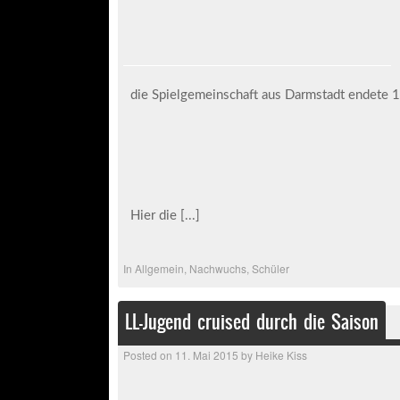
die Spielgemeinschaft aus Darmstadt endete 1
Hier die
[...]
In
Allgemein
,
Nachwuchs
,
Schüler
LL-Jugend cruised durch die Saison
Posted on
11. Mai 2015
by
Heike Kiss